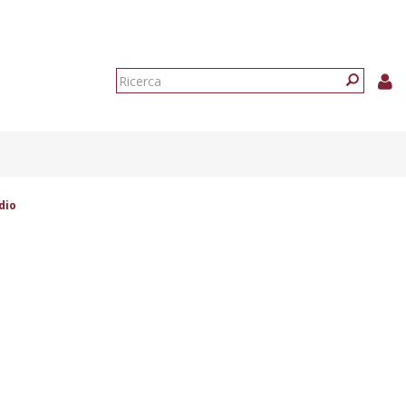
Form
di
Ricerca
ricerca
dio