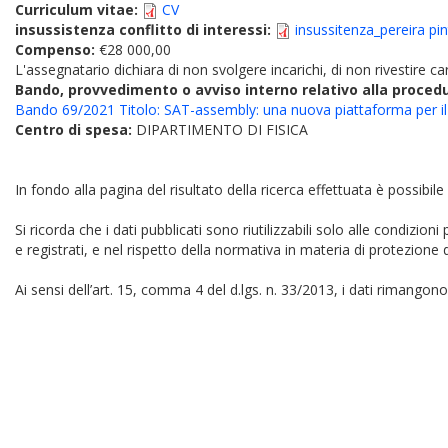
Curriculum vitae:
CV
insussistenza conflitto di interessi:
insussitenza_pereira pin
Compenso:
€28 000,00
L'assegnatario dichiara di non svolgere incarichi, di non rivestire car
Bando, provvedimento o avviso interno relativo alla proced
Bando 69/2021 Titolo: SAT-assembly: una nuova piattaforma per il d
Centro di spesa:
DIPARTIMENTO DI FISICA
In fondo alla pagina del risultato della ricerca effettuata è possibile
Si ricorda che i dati pubblicati sono riutilizzabili solo alle condizion
e registrati, e nel rispetto della normativa in materia di protezione d
Ai sensi dell’art. 15, comma 4 del d.lgs. n. 33/2013, i dati rimangono 