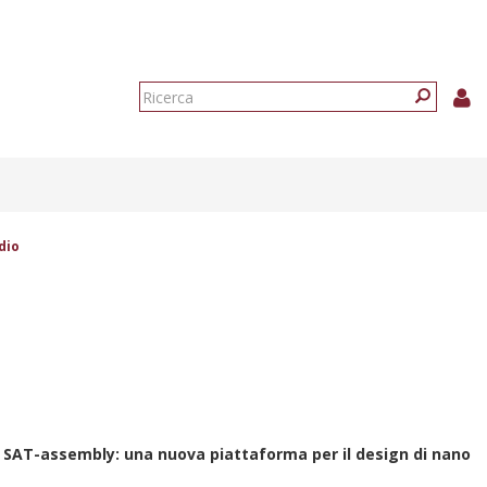
Form
di
Ricerca
ricerca
dio
:
SAT-assembly: una nuova piattaforma per il design di nano