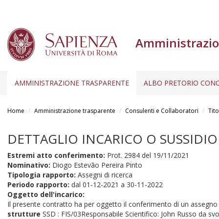
Amministrazio
AMMINISTRAZIONE TRASPARENTE
ALBO PRETORIO CONC
Salta
al
Home
Amministrazione trasparente
Consulenti e Collaboratori
Tito
contenuto
principale
DETTAGLIO INCARICO O SUSSIDIO
Estremi atto conferimento:
Prot. 2984 del 19/11/2021
Nominativo:
Diogo Estevão Pereira Pinto
Tipologia rapporto:
Assegni di ricerca
Periodo rapporto:
dal
01-12-2021
a
30-11-2022
Oggetto dell'incarico:
Il presente contratto ha per oggetto il conferimento di un assegno per
strutture
SSD : FIS/03Responsabile Scientifico: John Russo da svolg