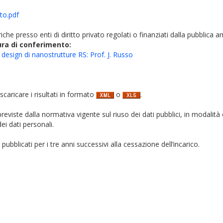
to.pdf
iche presso enti di diritto privato regolati o finanziati dalla pubblica 
ura di conferimento:
esign di nanostrutture RS: Prof. J. Russo
 scaricare i risultati in formato
o
.
i previste dalla normativa vigente sul riuso dei dati pubblici, in modalità 
ei dati personali.
pubblicati per i tre anni successivi alla cessazione dell’incarico.