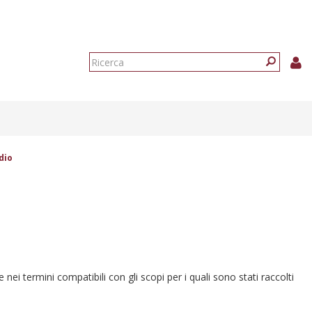
Form
di
Ricerca
ricerca
dio
e nei termini compatibili con gli scopi per i quali sono stati raccolti