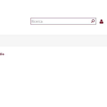
Form
di
Ricerca
ricerca
dio