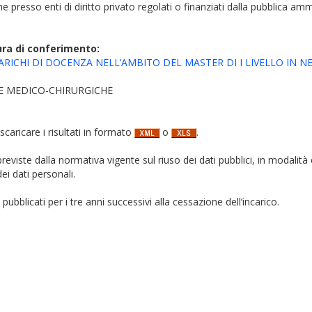
iche presso enti di diritto privato regolati o finanziati dalla pubblica am
ura di conferimento:
RICHI DI DOCENZA NELL’AMBITO DEL MASTER DI I LIVELLO IN NEU
E MEDICO-CHIRURGICHE
 scaricare i risultati in formato
o
.
i previste dalla normativa vigente sul riuso dei dati pubblici, in modalità 
ei dati personali.
pubblicati per i tre anni successivi alla cessazione dell’incarico.