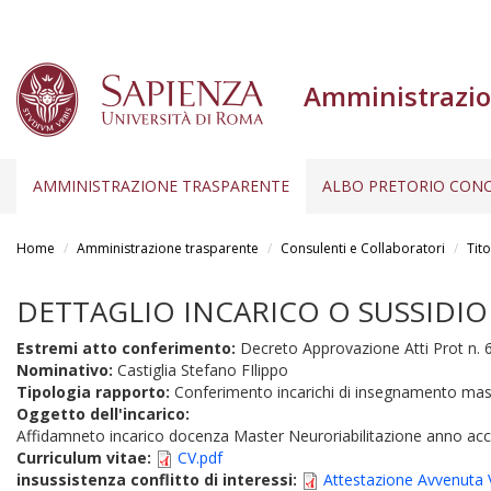
Amministrazio
AMMINISTRAZIONE TRASPARENTE
ALBO PRETORIO CONC
Salta
al
Home
Amministrazione trasparente
Consulenti e Collaboratori
Tito
contenuto
principale
DETTAGLIO INCARICO O SUSSIDIO
Estremi atto conferimento:
Decreto Approvazione Atti Prot n. 
Nominativo:
Castiglia Stefano FIlippo
Tipologia rapporto:
Conferimento incarichi di insegnamento mas
Oggetto dell'incarico:
Affidamneto incarico docenza Master Neuroriabilitazione anno a
Curriculum vitae:
CV.pdf
insussistenza conflitto di interessi:
Attestazione Avvenuta Ve