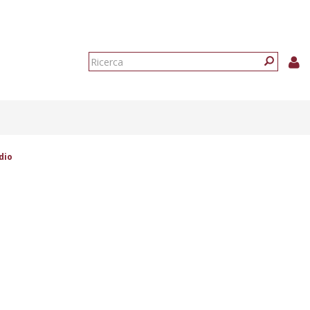
Form
di
Ricerca
ricerca
dio