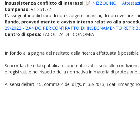
insussistenza conflitto di interessi:
NIZZOLINO___Attestazion
Compenso:
€1 251,72
L'assegnatario dichiara di non svolgere incarichi, di non rivestire car
Bando, provvedimento o avviso interno relativo alla proced
29/2022 - BANDO PER CONTRATTO DI INSEGNAMENTO RETRIB
Centro di spesa:
FACOLTA' DI ECONOMIA
In fondo alla pagina del risultato della ricerca effettuata è possibile
Si ricorda che i dati pubblicati sono riutilizzabili solo alle condizion
e registrati, e nel rispetto della normativa in materia di protezione d
Ai sensi dell’art. 15, comma 4 del d.lgs. n. 33/2013, i dati rimangono 