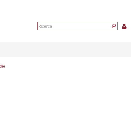
Form
di
Ricerca
ricerca
dio