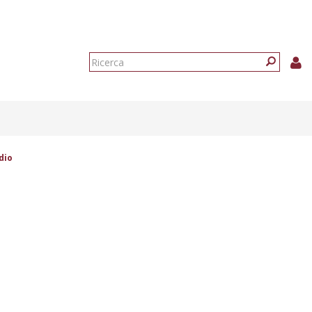
Form
di
Ricerca
ricerca
dio