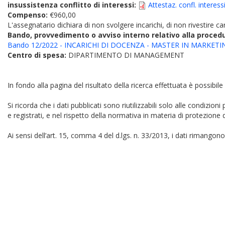
insussistenza conflitto di interessi:
Attestaz. confl. interes
Compenso:
€960,00
L'assegnatario dichiara di non svolgere incarichi, di non rivestire car
Bando, provvedimento o avviso interno relativo alla proced
Bando 12/2022 - INCARICHI DI DOCENZA - MASTER IN MARKE
Centro di spesa:
DIPARTIMENTO DI MANAGEMENT
In fondo alla pagina del risultato della ricerca effettuata è possibile
Si ricorda che i dati pubblicati sono riutilizzabili solo alle condizion
e registrati, e nel rispetto della normativa in materia di protezione d
Ai sensi dell’art. 15, comma 4 del d.lgs. n. 33/2013, i dati rimangono 