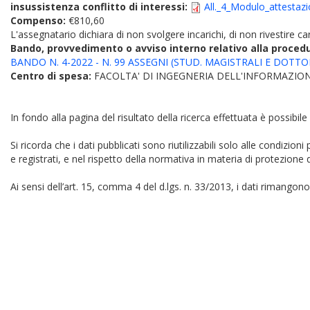
insussistenza conflitto di interessi:
All._4_Modulo_attestazi
Compenso:
€810,60
L'assegnatario dichiara di non svolgere incarichi, di non rivestire car
Bando, provvedimento o avviso interno relativo alla proced
BANDO N. 4-2022 - N. 99 ASSEGNI (STUD. MAGISTRALI E DOTTO
Centro di spesa:
FACOLTA' DI INGEGNERIA DELL'INFORMAZION
In fondo alla pagina del risultato della ricerca effettuata è possibile
Si ricorda che i dati pubblicati sono riutilizzabili solo alle condizion
e registrati, e nel rispetto della normativa in materia di protezione d
Ai sensi dell’art. 15, comma 4 del d.lgs. n. 33/2013, i dati rimangono 