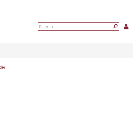
Form
di
Ricerca
ricerca
dio