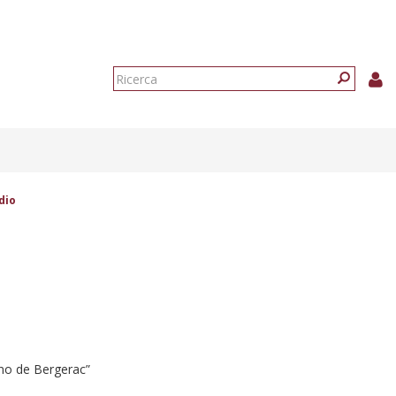
Form
di
Ricerca
ricerca
dio
rano de Bergerac”