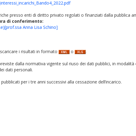
_interessi_incarichi_Bando4_2022.pdf
iche presso enti di diritto privato regolati o finanziati dalla pubblica 
ura di conferimento:
se)[prof.ssa Anna Lisa Schino]
 scaricare i risultati in formato
o
.
i previste dalla normativa vigente sul riuso dei dati pubblici, in modalità 
ei dati personali.
pubblicati per i tre anni successivi alla cessazione dell’incarico.