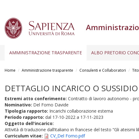
Amministrazio
AMMINISTRAZIONE TRASPARENTE
ALBO PRETORIO CONC
Salta
al
Home
Amministrazione trasparente
Consulenti e Collaboratori
Tito
contenuto
principale
DETTAGLIO INCARICO O SUSSIDIO
Estremi atto conferimento:
Contratto di lavoro autonomo - prot
Nominativo:
Del Forno Davide
Tipologia rapporto:
Incarichi collaborazione esterna
Periodo rapporto:
dal
17-10-2022
a
17-11-2023
Oggetto dell'incarico:
Attività di traduzione dall’italiano in francese del testo “Gli ateis
Curriculum vitae:
CV_Del Forno.pdf