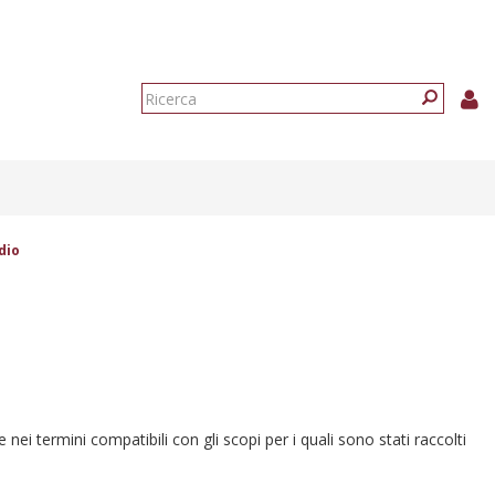
Form
di
Ricerca
ricerca
dio
e nei termini compatibili con gli scopi per i quali sono stati raccolti