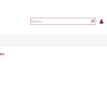
Form
di
Ricerca
ricerca
dio