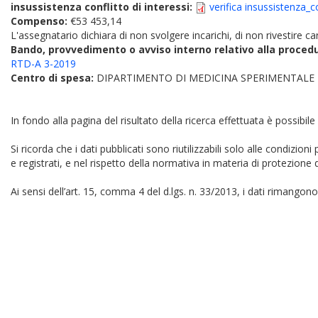
insussistenza conflitto di interessi:
verifica insussistenza_c
Compenso:
€53 453,14
L'assegnatario dichiara di non svolgere incarichi, di non rivestire car
Bando, provvedimento o avviso interno relativo alla proced
RTD-A 3-2019
Centro di spesa:
DIPARTIMENTO DI MEDICINA SPERIMENTALE
In fondo alla pagina del risultato della ricerca effettuata è possibile
Si ricorda che i dati pubblicati sono riutilizzabili solo alle condizion
e registrati, e nel rispetto della normativa in materia di protezione d
Ai sensi dell’art. 15, comma 4 del d.lgs. n. 33/2013, i dati rimangono 