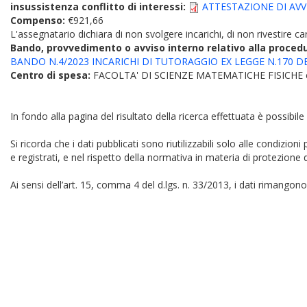
insussistenza conflitto di interessi:
ATTESTAZIONE DI AVV
Compenso:
€921,66
L'assegnatario dichiara di non svolgere incarichi, di non rivestire car
Bando, provvedimento o avviso interno relativo alla proced
BANDO N.4/2023 INCARICHI DI TUTORAGGIO EX LEGGE N.170 DE
Centro di spesa:
FACOLTA' DI SCIENZE MATEMATICHE FISICHE
In fondo alla pagina del risultato della ricerca effettuata è possibile
Si ricorda che i dati pubblicati sono riutilizzabili solo alle condizion
e registrati, e nel rispetto della normativa in materia di protezione d
Ai sensi dell’art. 15, comma 4 del d.lgs. n. 33/2013, i dati rimangono 