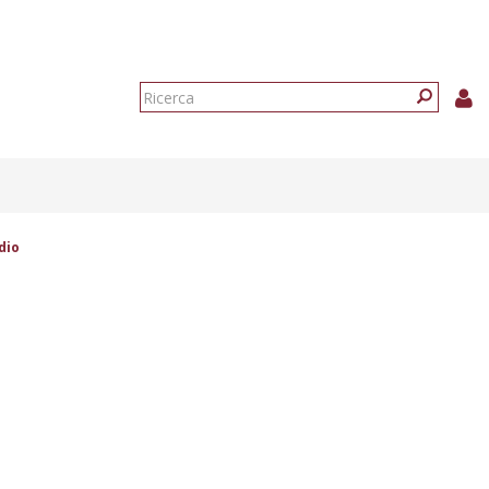
Form
di
Ricerca
ricerca
dio