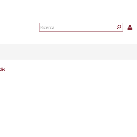
Form
di
Ricerca
ricerca
dio