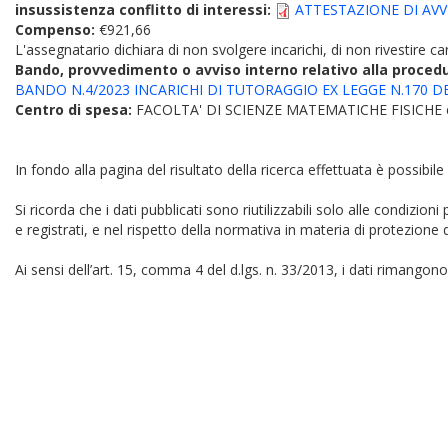
insussistenza conflitto di interessi:
ATTESTAZIONE DI AVV
Compenso:
€921,66
L'assegnatario dichiara di non svolgere incarichi, di non rivestire car
Bando, provvedimento o avviso interno relativo alla proced
BANDO N.4/2023 INCARICHI DI TUTORAGGIO EX LEGGE N.170 DE
Centro di spesa:
FACOLTA' DI SCIENZE MATEMATICHE FISICHE
In fondo alla pagina del risultato della ricerca effettuata è possibile
Si ricorda che i dati pubblicati sono riutilizzabili solo alle condizion
e registrati, e nel rispetto della normativa in materia di protezione d
Ai sensi dell’art. 15, comma 4 del d.lgs. n. 33/2013, i dati rimangono 