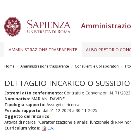
Amministrazio
AMMINISTRAZIONE TRASPARENTE
ALBO PRETORIO CONC
Salta
al
Home
Amministrazione trasparente
Consulenti e Collaboratori
Tito
contenuto
principale
DETTAGLIO INCARICO O SUSSIDIO
Estremi atto conferimento:
Contratti e Convenzioni N. 71/2023
Nominativo:
MARIANI DAVIDE
Tipologia rapporto:
Assegni di ricerca
Periodo rapporto:
dal
01-12-2023
a
30-11-2025
Oggetto dell'incarico:
Attività di ricerca: “Caratterizzazione e analisi funzionale di RNA n
Curriculum vitae:
C.V.