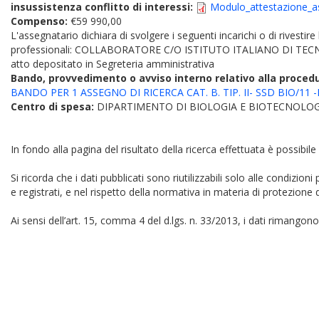
insussistenza conflitto di interessi:
Modulo_attestazione_as
Compenso:
€59 990,00
L'assegnatario dichiara di svolgere i seguenti incarichi o di rivestire
professionali: COLLABORATORE C/O ISTITUTO ITALIANO DI TECN
atto depositato in Segreteria amministrativa
Bando, provvedimento o avviso interno relativo alla proced
BANDO PER 1 ASSEGNO DI RICERCA CAT. B. TIP. II- SSD BIO/11 -
Centro di spesa:
DIPARTIMENTO DI BIOLOGIA E BIOTECNOLOG
In fondo alla pagina del risultato della ricerca effettuata è possibile
Si ricorda che i dati pubblicati sono riutilizzabili solo alle condizion
e registrati, e nel rispetto della normativa in materia di protezione d
Ai sensi dell’art. 15, comma 4 del d.lgs. n. 33/2013, i dati rimangono 