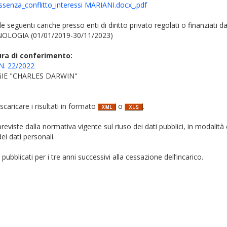
senza_conflitto_interessi MARIANI.docx_.pdf
 le seguenti cariche presso enti di diritto privato regolati o finanziati
OLOGIA (01/01/2019-30/11/2023)
ura di conferimento:
N. 22/2022
IE "CHARLES DARWIN"
 scaricare i risultati in formato
o
.
i previste dalla normativa vigente sul riuso dei dati pubblici, in modalità 
ei dati personali.
pubblicati per i tre anni successivi alla cessazione dell’incarico.