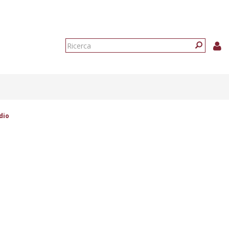
Form
di
Ricerca
ricerca
dio