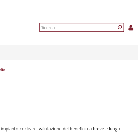
Form
di
Ricerca
ricerca
dio
i impianto cocleare: valutazione del beneficio a breve e lungo