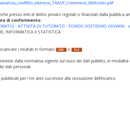
_assenza_conflitto_interessi_TRASP_Colonnese_Elettrotec.pdf
iche presso enti di diritto privato regolati o finanziati dalla pubblica 
ura di conferimento:
ORATO) - ATTIVITÀ DI TUTORATO - FONDO SOSTEGNO GIOVANI - a.
E, INFORMATICA e STATISTICA
 scaricare i risultati in formato
o
.
i previste dalla normativa vigente sul riuso dei dati pubblici, in modalità 
ei dati personali.
pubblicati per i tre anni successivi alla cessazione dell’incarico.