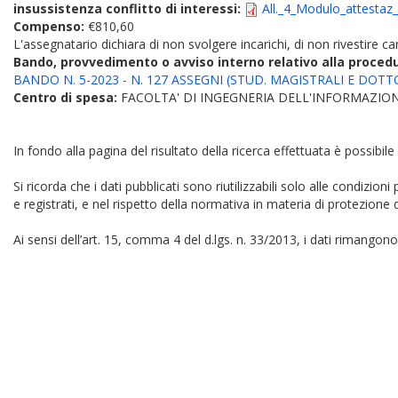
insussistenza conflitto di interessi:
All._4_Modulo_attestaz
Compenso:
€810,60
L'assegnatario dichiara di non svolgere incarichi, di non rivestire car
Bando, provvedimento o avviso interno relativo alla proced
BANDO N. 5-2023 - N. 127 ASSEGNI (STUD. MAGISTRALI E DOTT
Centro di spesa:
FACOLTA' DI INGEGNERIA DELL'INFORMAZION
In fondo alla pagina del risultato della ricerca effettuata è possibile
Si ricorda che i dati pubblicati sono riutilizzabili solo alle condizion
e registrati, e nel rispetto della normativa in materia di protezione d
Ai sensi dell’art. 15, comma 4 del d.lgs. n. 33/2013, i dati rimangono 