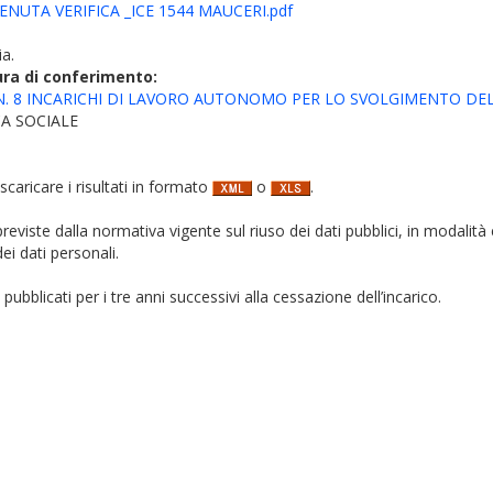
NUTA VERIFICA _ICE 1544 MAUCERI.pdf
ia.
ura di conferimento:
 INCARICHI DI LAVORO AUTONOMO PER LO SVOLGIMENTO DELL’ ATTIV
A SOCIALE
 scaricare i risultati in formato
o
.
i previste dalla normativa vigente sul riuso dei dati pubblici, in modalità 
ei dati personali.
pubblicati per i tre anni successivi alla cessazione dell’incarico.