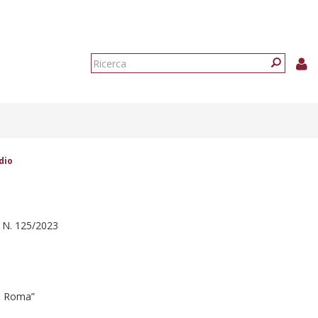
Form
di
Ricerca
ricerca
dio
N. 125/2023
di Roma”