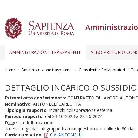
Amministrazio
AMMINISTRAZIONE TRASPARENTE
ALBO PRETORIO CONC
Salta
al
Home
Amministrazione trasparente
Consulenti e Collaboratori
Tito
contenuto
principale
DETTAGLIO INCARICO O SUSSIDIO
Estremi atto conferimento:
CONTRATTO DI LAVORO AUTONOMO (
Nominativo:
ANTONELLI CARLOTTA
Tipologia rapporto:
Incarichi collaborazione esterna
Periodo rapporto:
dal
23-10-2023
a
22-06-2024
Oggetto dell'incarico:
“Interviste guidate di gruppo tramite questionario online in 30 clas
Curriculum vitae:
C.V. ANTONELLI