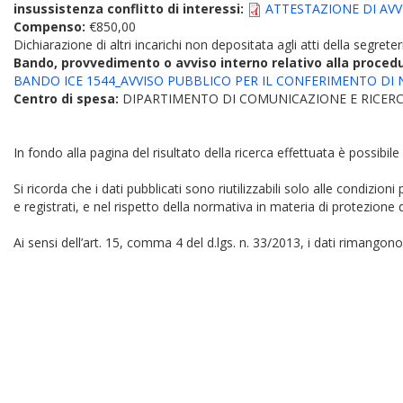
insussistenza conflitto di interessi:
ATTESTAZIONE DI AVVE
Compenso:
€850,00
Dichiarazione di altri incarichi non depositata agli atti della segreter
Bando, provvedimento o avviso interno relativo alla proced
BANDO ICE 1544_AVVISO PUBBLICO PER IL CONFERIMENTO DI N. 8
Centro di spesa:
DIPARTIMENTO DI COMUNICAZIONE E RICERC
In fondo alla pagina del risultato della ricerca effettuata è possibile
Si ricorda che i dati pubblicati sono riutilizzabili solo alle condizion
e registrati, e nel rispetto della normativa in materia di protezione d
Ai sensi dell’art. 15, comma 4 del d.lgs. n. 33/2013, i dati rimangono 