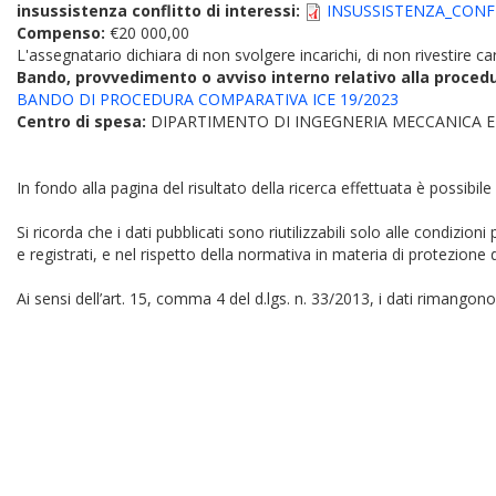
insussistenza conflitto di interessi:
INSUSSISTENZA_CONFL
Compenso:
€20 000,00
L'assegnatario dichiara di non svolgere incarichi, di non rivestire car
Bando, provvedimento o avviso interno relativo alla proced
BANDO DI PROCEDURA COMPARATIVA ICE 19/2023
Centro di spesa:
DIPARTIMENTO DI INGEGNERIA MECCANICA E
In fondo alla pagina del risultato della ricerca effettuata è possibile
Si ricorda che i dati pubblicati sono riutilizzabili solo alle condizion
e registrati, e nel rispetto della normativa in materia di protezione d
Ai sensi dell’art. 15, comma 4 del d.lgs. n. 33/2013, i dati rimangono 