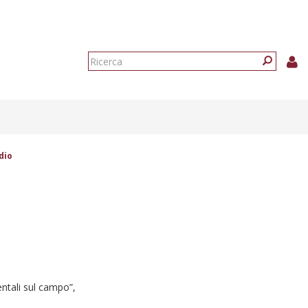
Form
di
Ricerca
ricerca
dio
entali sul campo”,