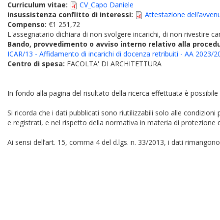
Curriculum vitae:
CV_Capo Daniele
insussistenza conflitto di interessi:
Attestazione dell’avvenut
Compenso:
€1 251,72
L'assegnatario dichiara di non svolgere incarichi, di non rivestire car
Bando, provvedimento o avviso interno relativo alla proced
ICAR/13 - Affidamento di incarichi di docenza retribuiti - AA 2023/2
Centro di spesa:
FACOLTA' DI ARCHITETTURA
In fondo alla pagina del risultato della ricerca effettuata è possibile
Si ricorda che i dati pubblicati sono riutilizzabili solo alle condizion
e registrati, e nel rispetto della normativa in materia di protezione d
Ai sensi dell’art. 15, comma 4 del d.lgs. n. 33/2013, i dati rimangono 