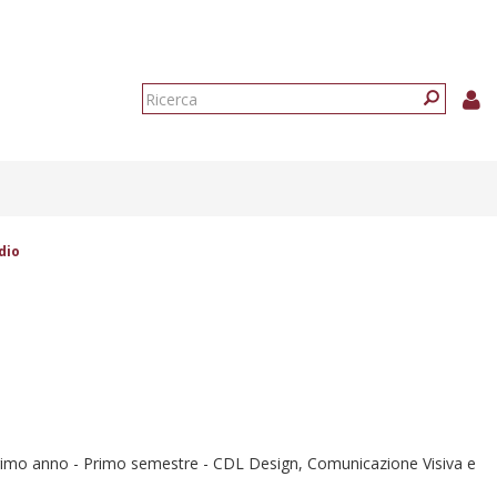
Form
di
Ricerca
ricerca
dio
anno - Primo semestre - CDL Design, Comunicazione Visiva e