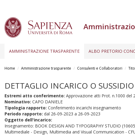
Amministrazio
AMMINISTRAZIONE TRASPARENTE
ALBO PRETORIO CONC
Salta
al
Home
Amministrazione trasparente
Consulenti e Collaboratori
Tito
contenuto
principale
DETTAGLIO INCARICO O SUSSIDIO
Estremi atto conferimento:
Approvazione atti Prot. n.1000 del
Nominativo:
CAPO DANIELE
Tipologia rapporto:
Conferimento incarichi insegnamento
Periodo rapporto:
dal
26-09-2023
a
26-09-2023
Oggetto dell'incarico:
Insegnamento: BOOK DESIGN AND TYPOGRAPHY STUDIO (10605330
Multimediale - Design, Multimedia and Visual Communication - CFU