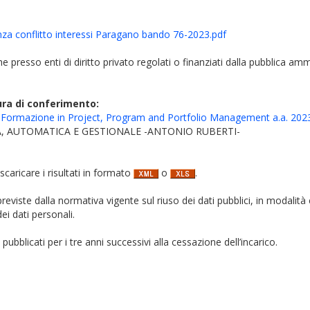
nza conflitto interessi Paragano bando 76-2023.pdf
iche presso enti di diritto privato regolati o finanziati dalla pubblica am
ura di conferimento:
 Alta Formazione in Project, Program and Portfolio Management a.a. 20
, AUTOMATICA E GESTIONALE -ANTONIO RUBERTI-
 scaricare i risultati in formato
o
.
i previste dalla normativa vigente sul riuso dei dati pubblici, in modalità 
ei dati personali.
pubblicati per i tre anni successivi alla cessazione dell’incarico.