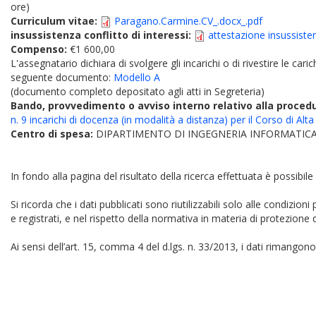
ore)
Curriculum vitae:
Paragano.Carmine.CV_.docx_.pdf
insussistenza conflitto di interessi:
attestazione insussiste
Compenso:
€1 600,00
L'assegnatario dichiara di svolgere gli incarichi o di rivestire le car
seguente documento:
Modello A
(documento completo depositato agli atti in Segreteria)
Bando, provvedimento o avviso interno relativo alla proced
n. 9 incarichi di docenza (in modalità a distanza) per il Corso di
Centro di spesa:
DIPARTIMENTO DI INGEGNERIA INFORMATICA
In fondo alla pagina del risultato della ricerca effettuata è possibile
Si ricorda che i dati pubblicati sono riutilizzabili solo alle condizion
e registrati, e nel rispetto della normativa in materia di protezione d
Ai sensi dell’art. 15, comma 4 del d.lgs. n. 33/2013, i dati rimangono 