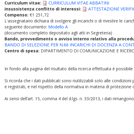
Curriculum vitae:
CURRICULUM VITAE ABBATINI
insussistenza conflitto di interessi:
ATTESTAZIONE VERIFI
Compenso:
€1 251,72
L'assegnatario dichiara di svolgere gli incarichi o di rivestire le car
seguente documento:
Modello A
(documento completo depositato agli atti in Segreteria)
Bando, provvedimento o avviso interno relativo alla proced
BANDO DI SELEZIONE PER N.66 INCARICHI DI DOCENZA A CON
Centro di spesa:
DIPARTIMENTO DI COMUNICAZIONE E RICERC
In fondo alla pagina del risultato della ricerca effettuata è possibile
Si ricorda che i dati pubblicati sono riutilizzabili solo alle condizion
e registrati, e nel rispetto della normativa in materia di protezione d
Ai sensi dell’art. 15, comma 4 del d.lgs. n. 33/2013, i dati rimangono 