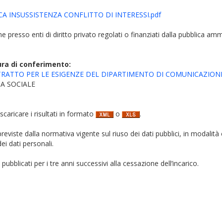
CA INSUSSISTENZA CONFLITTO DI INTERESSI.pdf
iche presso enti di diritto privato regolati o finanziati dalla pubblica am
ura di conferimento:
TRATTO PER LE ESIGENZE DEL DIPARTIMENTO DI COMUNICAZIONE
A SOCIALE
 scaricare i risultati in formato
o
.
i previste dalla normativa vigente sul riuso dei dati pubblici, in modalità 
ei dati personali.
pubblicati per i tre anni successivi alla cessazione dell’incarico.