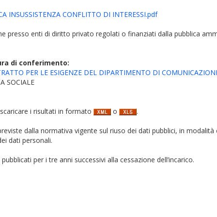
CA INSUSSISTENZA CONFLITTO DI INTERESSI.pdf
iche presso enti di diritto privato regolati o finanziati dalla pubblica am
ura di conferimento:
TRATTO PER LE ESIGENZE DEL DIPARTIMENTO DI COMUNICAZIONE
A SOCIALE
 scaricare i risultati in formato
o
.
i previste dalla normativa vigente sul riuso dei dati pubblici, in modalità 
ei dati personali.
pubblicati per i tre anni successivi alla cessazione dell’incarico.