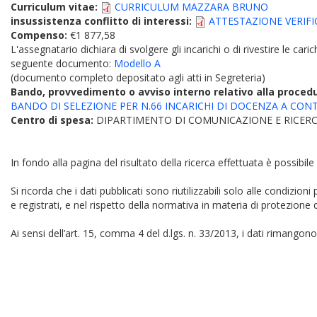
Curriculum vitae:
CURRICULUM MAZZARA BRUNO
insussistenza conflitto di interessi:
ATTESTAZIONE VERIFI
Compenso:
€1 877,58
L'assegnatario dichiara di svolgere gli incarichi o di rivestire le car
seguente documento:
Modello A
(documento completo depositato agli atti in Segreteria)
Bando, provvedimento o avviso interno relativo alla proced
BANDO DI SELEZIONE PER N.66 INCARICHI DI DOCENZA A CON
Centro di spesa:
DIPARTIMENTO DI COMUNICAZIONE E RICERC
In fondo alla pagina del risultato della ricerca effettuata è possibile
Si ricorda che i dati pubblicati sono riutilizzabili solo alle condizion
e registrati, e nel rispetto della normativa in materia di protezione d
Ai sensi dell’art. 15, comma 4 del d.lgs. n. 33/2013, i dati rimangono 