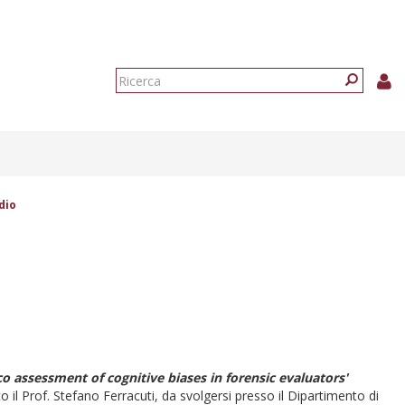
Form
di
Ricerca
ricerca
dio
lico assessment of cognitive biases in forensic evaluators'
ico il Prof. Stefano Ferracuti, da svolgersi presso il Dipartimento di