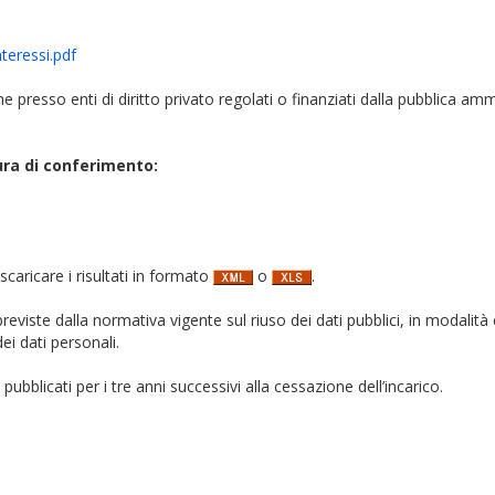
nteressi.pdf
iche presso enti di diritto privato regolati o finanziati dalla pubblica am
ura di conferimento:
 scaricare i risultati in formato
o
.
i previste dalla normativa vigente sul riuso dei dati pubblici, in modalità 
ei dati personali.
pubblicati per i tre anni successivi alla cessazione dell’incarico.