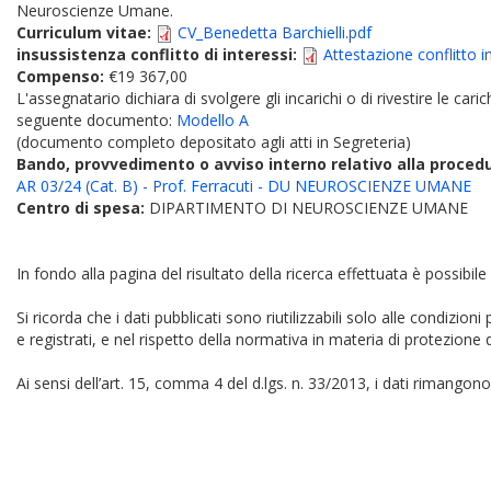
Neuroscienze Umane.
Curriculum vitae:
CV_Benedetta Barchielli.pdf
insussistenza conflitto di interessi:
Attestazione conflitto i
Compenso:
€19 367,00
L'assegnatario dichiara di svolgere gli incarichi o di rivestire le car
seguente documento:
Modello A
(documento completo depositato agli atti in Segreteria)
Bando, provvedimento o avviso interno relativo alla proced
AR 03/24 (Cat. B) - Prof. Ferracuti - DU NEUROSCIENZE UMANE
Centro di spesa:
DIPARTIMENTO DI NEUROSCIENZE UMANE
In fondo alla pagina del risultato della ricerca effettuata è possibile
Si ricorda che i dati pubblicati sono riutilizzabili solo alle condizion
e registrati, e nel rispetto della normativa in materia di protezione d
Ai sensi dell’art. 15, comma 4 del d.lgs. n. 33/2013, i dati rimangono 