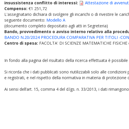
insussistenza conflitto di interessi:
Attestazione di avvenuta 
Compenso:
€1 251,72
L'assegnatario dichiara di svolgere gli incarichi o di rivestire le car
seguente documento:
Modello A
(documento completo depositato agli atti in Segreteria)
Bando, provvedimento o avviso interno relativo alla proced
BANDO N.20/2024 PROCEDURA COMPARATIVA PER TITOLI -CONFE
Centro di spesa:
FACOLTA' DI SCIENZE MATEMATICHE FISICHE
In fondo alla pagina del risultato della ricerca effettuata è possibile
Si ricorda che i dati pubblicati sono riutilizzabili solo alle condizion
e registrati, e nel rispetto della normativa in materia di protezione d
Ai sensi dell’art. 15, comma 4 del d.lgs. n. 33/2013, i dati rimangono 