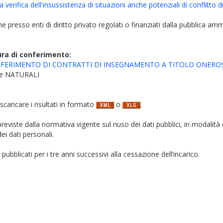
verifica dell'insussistenza di situazioni anche potenziali di conflitto di
iche presso enti di diritto privato regolati o finanziati dalla pubblica am
ura di conferimento:
RIMENTO DI CONTRATTI DI INSEGNAMENTO A TITOLO ONEROSO EX 
 e NATURALI
 scaricare i risultati in formato
o
.
i previste dalla normativa vigente sul riuso dei dati pubblici, in modalità 
ei dati personali.
pubblicati per i tre anni successivi alla cessazione dell’incarico.