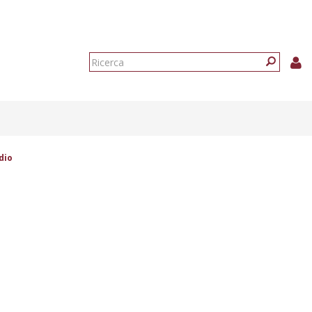
Form
di
Ricerca
ricerca
dio