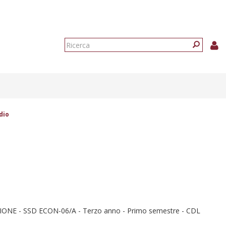
Form
di
Ricerca
ricerca
dio
ONE - SSD ECON-06/A - Terzo anno - Primo semestre - CDL