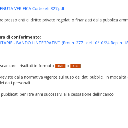
UTA VERIFICA Corteselli 327.pdf
iche presso enti di diritto privato regolati o finanziati dalla pubblica am
ura di conferimento:
ARIE - BANDO I INTEGRATIVO (Prot.n. 2771 del 10/10/24 Rep. n. 1
 scaricare i risultati in formato
o
.
i previste dalla normativa vigente sul riuso dei dati pubblici, in modalità 
ei dati personali.
pubblicati per i tre anni successivi alla cessazione dell’incarico.