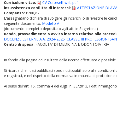
Curriculum vitae:
CV Corteselli web.pdf
insussistenza conflitto di interessi:
ATTESTAZIONE DI AVVEN
Compenso:
€208,62
L'assegnatario dichiara di svolgere gli incarichi o di rivestire le car
seguente documento:
Modello A
(documento completo depositato agli atti in Segreteria)
Bando, provvedimento o avviso interno relativo alla proced
DOCENZE ESTERNE A.A. 2024-2025: CLASSE III PROFESSIONI SANIT
Centro di spesa:
FACOLTA' DI MEDICINA E ODONTOIATRIA
In fondo alla pagina del risultato della ricerca effettuata è possibile
Si ricorda che i dati pubblicati sono riutilizzabili solo alle condizion
e registrati, e nel rispetto della normativa in materia di protezione d
Ai sensi dell’art. 15, comma 4 del d.lgs. n. 33/2013, i dati rimangono 