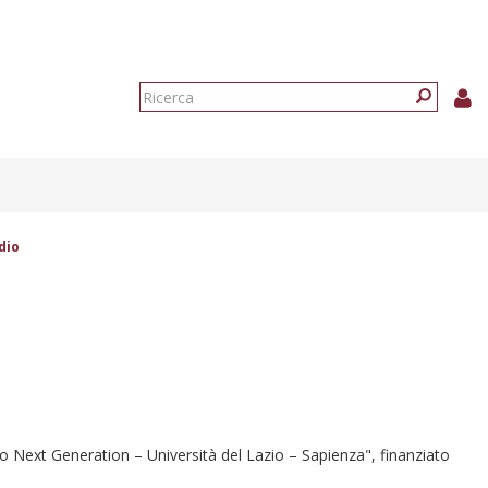
Form
di
Ricerca
ricerca
dio
nto Next Generation – Università del Lazio – Sapienza", finanziato