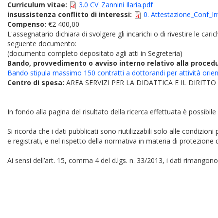
Curriculum vitae:
3.0 CV_Zannini Ilaria.pdf
insussistenza conflitto di interessi:
0. Attestazione_Conf_Int
Compenso:
€2 400,00
L'assegnatario dichiara di svolgere gli incarichi o di rivestire le car
seguente documento:
(documento completo depositato agli atti in Segreteria)
Bando, provvedimento o avviso interno relativo alla proced
Bando stipula massimo 150 contratti a dottorandi per attività ori
Centro di spesa:
AREA SERVIZI PER LA DIDATTICA E IL DIRITT
In fondo alla pagina del risultato della ricerca effettuata è possibile
Si ricorda che i dati pubblicati sono riutilizzabili solo alle condizion
e registrati, e nel rispetto della normativa in materia di protezione d
Ai sensi dell’art. 15, comma 4 del d.lgs. n. 33/2013, i dati rimangono 