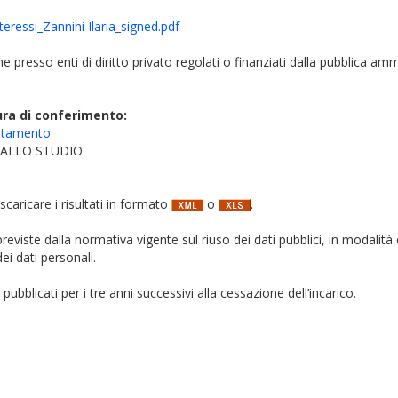
eressi_Zannini Ilaria_signed.pdf
iche presso enti di diritto privato regolati o finanziati dalla pubblica am
ura di conferimento:
entamento
O ALLO STUDIO
 scaricare i risultati in formato
o
.
i previste dalla normativa vigente sul riuso dei dati pubblici, in modalità 
ei dati personali.
pubblicati per i tre anni successivi alla cessazione dell’incarico.