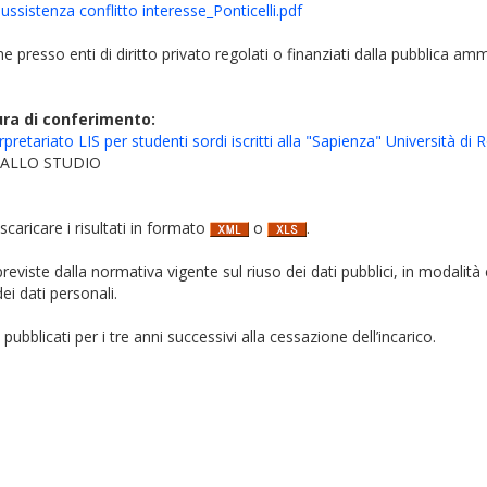
sussistenza conflitto interesse_Ponticelli.pdf
iche presso enti di diritto privato regolati o finanziati dalla pubblica am
ura di conferimento:
erpretariato LIS per studenti sordi iscritti alla "Sapienza" Università d
O ALLO STUDIO
 scaricare i risultati in formato
o
.
i previste dalla normativa vigente sul riuso dei dati pubblici, in modalità 
ei dati personali.
pubblicati per i tre anni successivi alla cessazione dell’incarico.