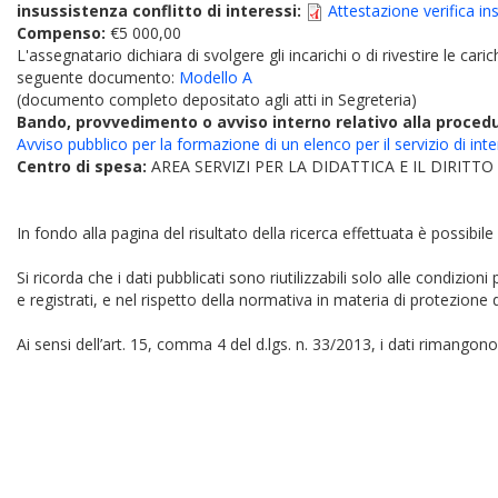
insussistenza conflitto di interessi:
Attestazione verifica in
Compenso:
€5 000,00
L'assegnatario dichiara di svolgere gli incarichi o di rivestire le car
seguente documento:
Modello A
(documento completo depositato agli atti in Segreteria)
Bando, provvedimento o avviso interno relativo alla proced
Avviso pubblico per la formazione di un elenco per il servizio di int
Centro di spesa:
AREA SERVIZI PER LA DIDATTICA E IL DIRITT
In fondo alla pagina del risultato della ricerca effettuata è possibile
Si ricorda che i dati pubblicati sono riutilizzabili solo alle condizion
e registrati, e nel rispetto della normativa in materia di protezione d
Ai sensi dell’art. 15, comma 4 del d.lgs. n. 33/2013, i dati rimangono 