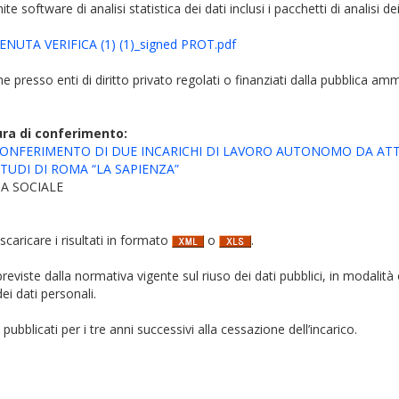
e software di analisi statistica dei dati inclusi i pacchetti di analisi d
NUTA VERIFICA (1) (1)_signed PROT.pdf
iche presso enti di diritto privato regolati o finanziati dalla pubblica am
ura di conferimento:
L CONFERIMENTO DI DUE INCARICHI DI LAVORO AUTONOMO DA ATT
TUDI DI ROMA “LA SAPIENZA”
A SOCIALE
 scaricare i risultati in formato
o
.
i previste dalla normativa vigente sul riuso dei dati pubblici, in modalità 
ei dati personali.
pubblicati per i tre anni successivi alla cessazione dell’incarico.