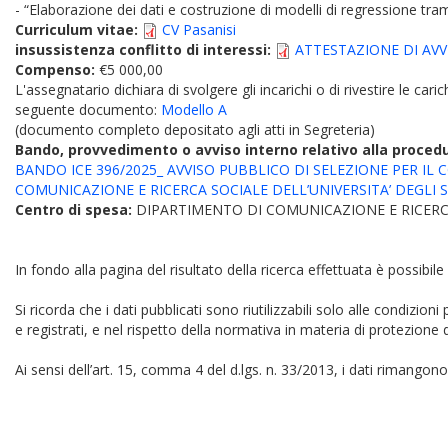
- “Elaborazione dei dati e costruzione di modelli di regressione tramit
Curriculum vitae:
CV Pasanisi
insussistenza conflitto di interessi:
ATTESTAZIONE DI AVVE
Compenso:
€5 000,00
L'assegnatario dichiara di svolgere gli incarichi o di rivestire le car
seguente documento:
Modello A
(documento completo depositato agli atti in Segreteria)
Bando, provvedimento o avviso interno relativo alla proced
BANDO ICE 396/2025_ AVVISO PUBBLICO DI SELEZIONE PER I
COMUNICAZIONE E RICERCA SOCIALE DELL’UNIVERSITA’ DEGLI S
Centro di spesa:
DIPARTIMENTO DI COMUNICAZIONE E RICERC
In fondo alla pagina del risultato della ricerca effettuata è possibile
Si ricorda che i dati pubblicati sono riutilizzabili solo alle condizion
e registrati, e nel rispetto della normativa in materia di protezione d
Ai sensi dell’art. 15, comma 4 del d.lgs. n. 33/2013, i dati rimangono 