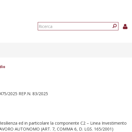
Form
di
Ricerca
ricerca
dio
75/2025 REP.N. 83/2025
Resilienza ed in particolare la componente C2 – Linea Investimento
O DI LAVORO AUTONOMO (ART. 7, COMMA 6, D. LGS. 165/2001)