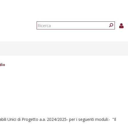
Form
di
Ricerca
ricerca
dio
li Unici di Progetto a.a. 2024/2025- per i seguenti moduli:- "Il