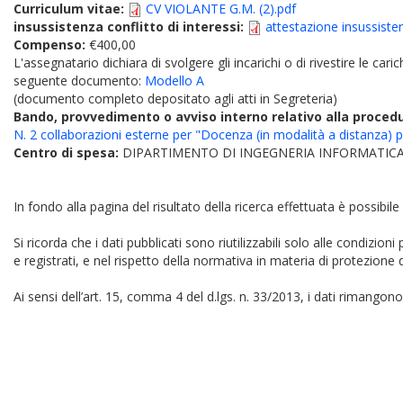
Curriculum vitae:
CV VIOLANTE G.M. (2).pdf
insussistenza conflitto di interessi:
attestazione insussiste
Compenso:
€400,00
L'assegnatario dichiara di svolgere gli incarichi o di rivestire le car
seguente documento:
Modello A
(documento completo depositato agli atti in Segreteria)
Bando, provvedimento o avviso interno relativo alla proced
N. 2 collaborazioni esterne per "Docenza (in modalità a distanza) 
Centro di spesa:
DIPARTIMENTO DI INGEGNERIA INFORMATICA
In fondo alla pagina del risultato della ricerca effettuata è possibile
Si ricorda che i dati pubblicati sono riutilizzabili solo alle condizion
e registrati, e nel rispetto della normativa in materia di protezione d
Ai sensi dell’art. 15, comma 4 del d.lgs. n. 33/2013, i dati rimangono 