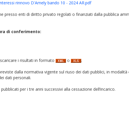
 interessi rinnovo D'Amely bando 10 - 2024 AR.pdf
iche presso enti di diritto privato regolati o finanziati dalla pubblica am
ura di conferimento:
 scaricare i risultati in formato
o
.
i previste dalla normativa vigente sul riuso dei dati pubblici, in modalità 
ei dati personali.
pubblicati per i tre anni successivi alla cessazione dell’incarico.