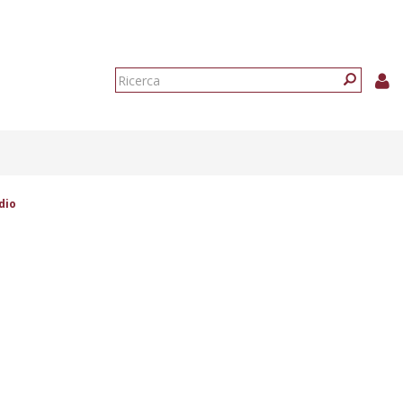
Form
di
Ricerca
ricerca
dio