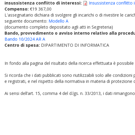
insussistenza conflitto di interessi:
Insussistenza conflitto
Compenso:
€19 367,00
L'assegnatario dichiara di svolgere gli incarichi o di rivestire le car
seguente documento:
Modello A
(documento completo depositato agli atti in Segreteria)
Bando, provvedimento o avviso interno relativo alla proced
Bando 10/2024 AR A
Centro di spesa:
DIPARTIMENTO DI INFORMATICA
In fondo alla pagina del risultato della ricerca effettuata è possibile
Si ricorda che i dati pubblicati sono riutilizzabili solo alle condizion
e registrati, e nel rispetto della normativa in materia di protezione d
Ai sensi dell’art. 15, comma 4 del d.lgs. n. 33/2013, i dati rimangono 