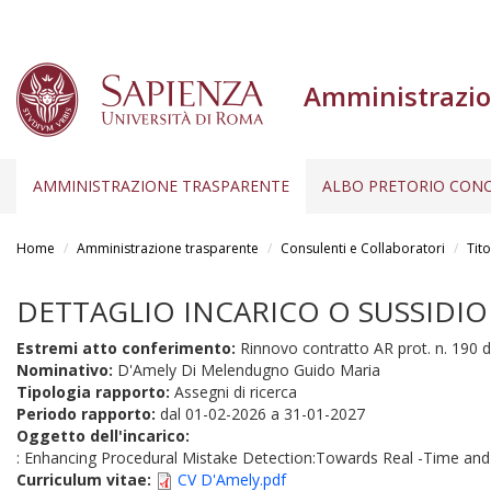
Amministrazio
AMMINISTRAZIONE TRASPARENTE
ALBO PRETORIO CONC
Salta
al
Home
Amministrazione trasparente
Consulenti e Collaboratori
Tito
contenuto
principale
DETTAGLIO INCARICO O SUSSIDIO
Estremi atto conferimento:
Rinnovo contratto AR prot. n. 190 
Nominativo:
D'Amely Di Melendugno Guido Maria
Tipologia rapporto:
Assegni di ricerca
Periodo rapporto:
dal
01-02-2026
a
31-01-2027
Oggetto dell'incarico:
: Enhancing Procedural Mistake Detection:Towards Real -Time an
Curriculum vitae:
CV D'Amely.pdf