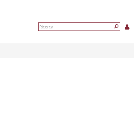
Form
di
Ricerca
ricerca