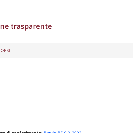
ne trasparente
ORSI
ura di conferimento:
Bando BS S 9_2022