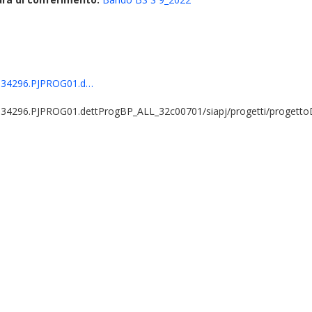
86334296.PJPROG01.d…
6334296.PJPROG01.dettProgBP_ALL_32c00701/siapj/progetti/progettoD