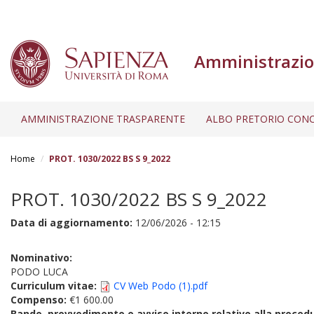
Amministrazio
AMMINISTRAZIONE TRASPARENTE
ALBO PRETORIO CONC
Salta
al
Home
PROT. 1030/2022 BS S 9_2022
contenuto
principale
PROT. 1030/2022 BS S 9_2022
Data di aggiornamento:
12/06/2026 - 12:15
Nominativo:
PODO LUCA
Curriculum vitae:
CV Web Podo (1).pdf
Compenso:
€1 600.00
Bando, provvedimento o avviso interno relativo alla proced