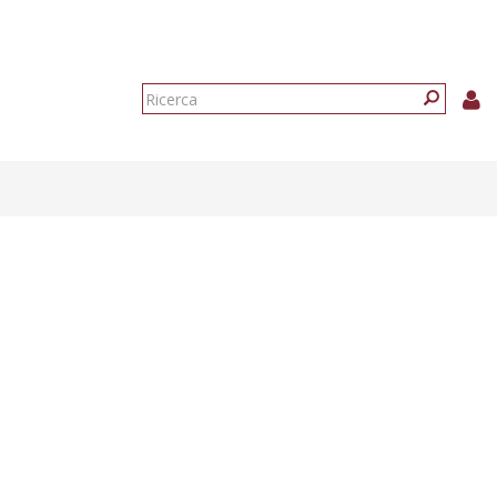
Form
di
Ricerca
ricerca