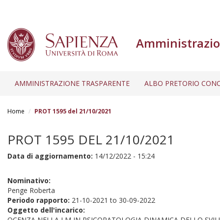
Amministrazio
AMMINISTRAZIONE TRASPARENTE
ALBO PRETORIO CONC
Salta
al
Home
PROT 1595 del 21/10/2021
contenuto
principale
PROT 1595 DEL 21/10/2021
Data di aggiornamento:
14/12/2022 - 15:24
Nominativo:
Penge Roberta
Periodo rapporto:
21-10-2021
to
30-09-2022
Oggetto dell'incarico:
OCENZA NELLA LM IN PSICOPATOLOGIA DINAMICA DELLO SVILU