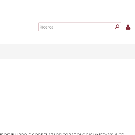
Form
di
Ricerca
ricerca
ROSVILUPPO E CORRELATI PSICOPATOLOGICI (MED/39) 6 CFU