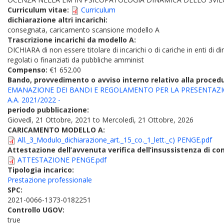
Curriculum vitae:
Curriculum
dichiarazione altri incarichi:
consegnata, caricamento scansione modello A
Trascrizione incarichi da modello A:
DICHIARA di non essere titolare di incarichi o di cariche in enti di di
regolati o finanziati da pubbliche amminist
Compenso:
€1 652.00
Bando, provvedimento o avviso interno relativo alla proced
EMANAZIONE DEI BANDI E REGOLAMENTO PER LA PRESENTAZIO
A.A. 2021/2022 -
periodo pubblicazione:
Giovedì, 21 Ottobre, 2021
to
Mercoledì, 21 Ottobre, 2026
CARICAMENTO MODELLO A:
All._3_Modulo_dichiarazione_art._15_co._1_lett._c) PENGE.pdf
Attestazione dell’avvenuta verifica dell’insussistenza di conf
ATTESTAZIONE PENGE.pdf
Tipologia incarico:
Prestazione professionale
SPC:
2021-0066-1373-0182251
Controllo UGOV:
true