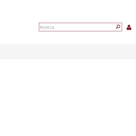
Form
di
Ricerca
ricerca