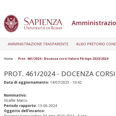
Amministrazio
AMMINISTRAZIONE TRASPARENTE
ALBO PRETORIO CONC
Salta
al
Home
Prot. 461/2024 - Docenza corsi Valore PA Inps 2023/2024
contenuto
principale
PROT. 461/2024 - DOCENZA CORSI
Data di aggiornamento:
14/07/2025 - 10:42
Nominativo:
Strafile Marco
Periodo rapporto:
13-06-2024
Oggetto dell'incarico:
Docenza Corso Valore PA Inps 2023-2024 - 5 ore