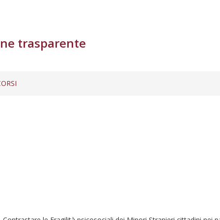
ne trasparente
ORSI
 Contrastare le Fragilità psicosociali dei Minori Stranieri cittadini ne