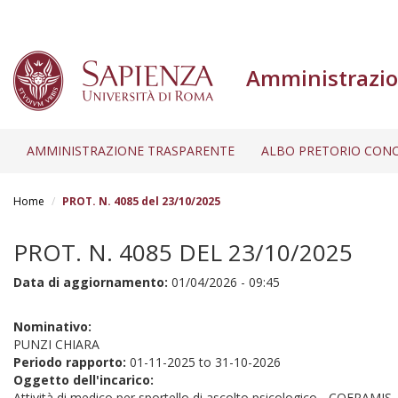
Amministrazio
AMMINISTRAZIONE TRASPARENTE
ALBO PRETORIO CONC
Salta
al
Home
PROT. N. 4085 del 23/10/2025
contenuto
principale
PROT. N. 4085 DEL 23/10/2025
Data di aggiornamento:
01/04/2026 - 09:45
Nominativo:
PUNZI CHIARA
Periodo rapporto:
01-11-2025
to
31-10-2026
Oggetto dell'incarico:
Attività di medico per sportello di ascolto psicologico - COFRAMIS -