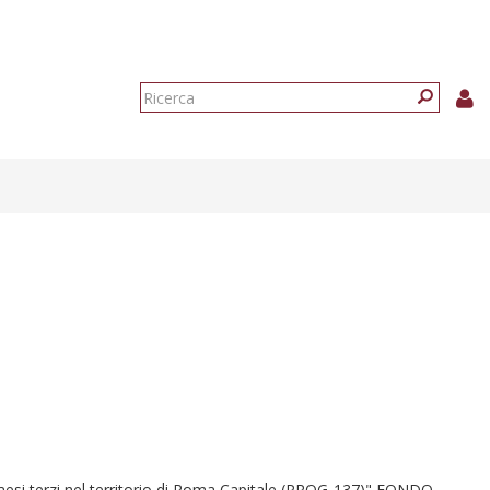
Form
di
Ricerca
ricerca
i paesi terzi nel territorio di Roma Capitale (PROG-137)" FONDO