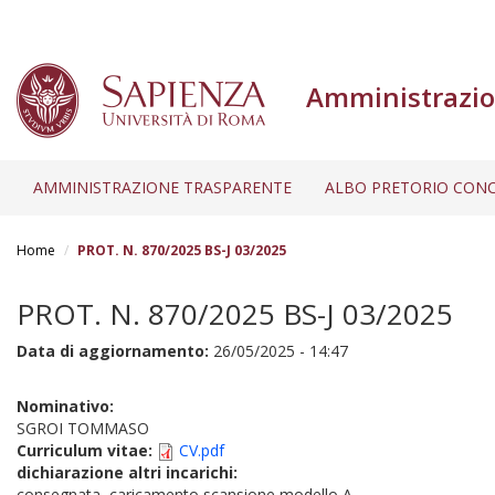
Amministrazio
AMMINISTRAZIONE TRASPARENTE
ALBO PRETORIO CONC
Salta
al
Home
PROT. N. 870/2025 BS-J 03/2025
contenuto
principale
PROT. N. 870/2025 BS-J 03/2025
Data di aggiornamento:
26/05/2025 - 14:47
Nominativo:
SGROI TOMMASO
Curriculum vitae:
CV.pdf
dichiarazione altri incarichi:
consegnata, caricamento scansione modello A