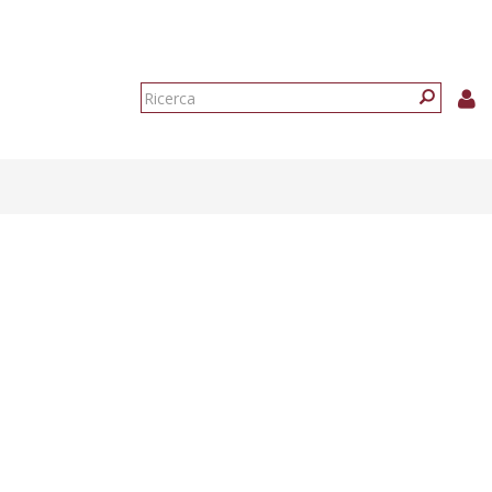
Form
di
Ricerca
ricerca