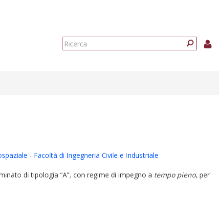
Form
di
Ricerca
ricerca
paziale - Facoltà di Ingegneria Civile e Industriale
terminato di tipologia “A”, con regime di impegno a
tempo pieno
, per