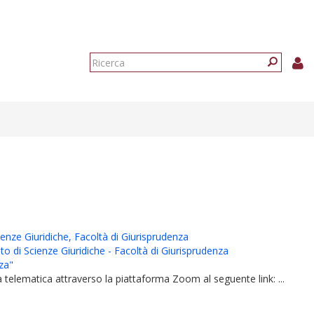
Form
di
Ricerca
ricerca
ienze Giuridiche, Facoltà di Giurisprudenza
to di Scienze Giuridiche - Facoltà di Giurisprudenza
nza"
 telematica attraverso la piattaforma Zoom al seguente link: ...