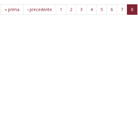
« prima
‹ precedente
1
2
3
4
5
6
7
8