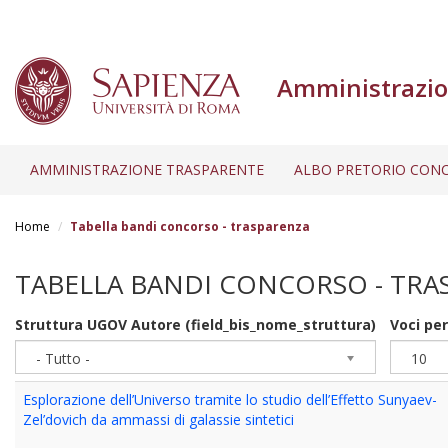
Amministrazio
AMMINISTRAZIONE TRASPARENTE
ALBO PRETORIO CONC
Salta
al
Home
Tabella bandi concorso - trasparenza
contenuto
principale
TABELLA BANDI CONCORSO - TRA
Struttura UGOV Autore (field_bis_nome_struttura)
Voci pe
- Tutto -
10
Esplorazione dell’Universo tramite lo studio dell’Effetto Sunyaev-
Zel’dovich da ammassi di galassie sintetici