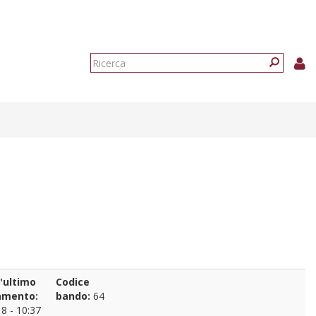
Form
di
Ricerca
ricerca
l'ultimo
Codice
amento:
bando:
64
8 - 10:37