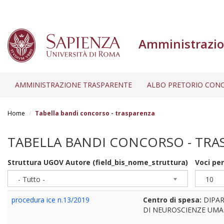
Amministrazio
AMMINISTRAZIONE TRASPARENTE
ALBO PRETORIO CONC
Salta
al
Home
Tabella bandi concorso - trasparenza
contenuto
principale
TABELLA BANDI CONCORSO - TRA
Struttura UGOV Autore (field_bis_nome_struttura)
Voci pe
- Tutto -
10
procedura ice n.13/2019
Centro di spesa:
DIPA
DI NEUROSCIENZE UM