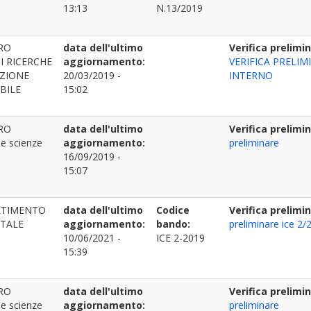
13:13
N.13/2019
RO
data dell'ultimo
Verifica prelimi
DI RICERCHE
aggiornamento:
VERIFICA PRELIM
AZIONE
20/03/2019 -
INTERNO
BILE
15:02
RO
data dell'ultimo
Verifica prelimi
le scienze
aggiornamento:
preliminare
16/09/2019 -
15:07
RTIMENTO
data dell'ultimo
Codice
Verifica prelimi
NTALE
aggiornamento:
bando:
preliminare ice 2/
10/06/2021 -
ICE 2-2019
15:39
RO
data dell'ultimo
Verifica prelimi
le scienze
aggiornamento:
preliminare