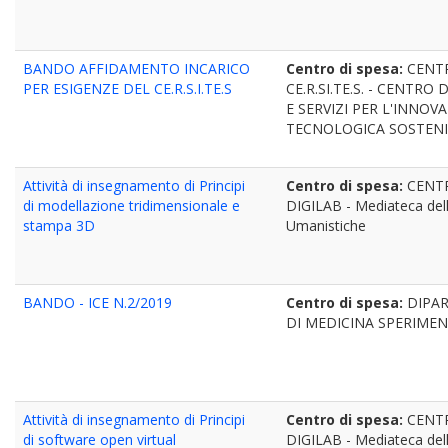
BANDO AFFIDAMENTO INCARICO
Centro di spesa:
CENT
PER ESIGENZE DEL CE.R.S.I.TE.S
CE.R.SI.TE.S. - CENTRO 
E SERVIZI PER L'INNOV
TECNOLOGICA SOSTENI
Attività di insegnamento di Principi
Centro di spesa:
CENT
di modellazione tridimensionale e
DIGILAB - Mediateca del
stampa 3D
Umanistiche
BANDO - ICE N.2/2019
Centro di spesa:
DIPA
DI MEDICINA SPERIME
Attività di insegnamento di Principi
Centro di spesa:
CENT
di software open virtual
DIGILAB - Mediateca del