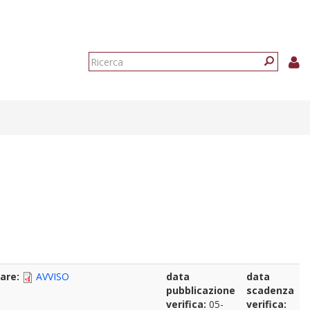
Form
di
Ricerca
ricerca
nare:
AVVISO
data
data
pubblicazione
scadenza
verifica:
05-
verifica: