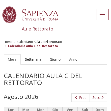
Togg
navig
Aule Rettorato
Salta
al
Home
Calendario Aula C del Rettorato
contenuto
Calendario Aula C del Rettorato
principale
Schede
primarie
Mese
(scheda
Settimana
Giorno
Anno
attiva)
CALENDARIO AULA C DEL
RETTORATO
Agosto 2026
Prec
Succ
Lun
Mar
Mer
Gio
Ven
Sab
Dom