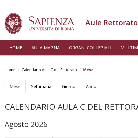
Aule Rettorato
HOME
AULA MAGNA
ORGANI COLLEGIALI
MULTIM
Salta
al
Home
Calendario Aula C del Rettorato
Mese
contenuto
Schede
principale
primarie
Mese
(scheda
Settimana
Giorno
Anno
attiva)
CALENDARIO AULA C DEL RETTOR
Agosto 2026