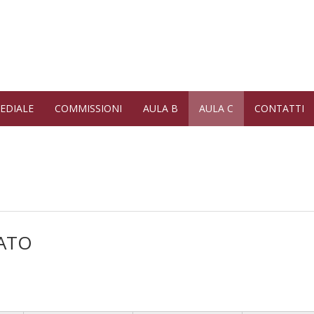
EDIALE
COMMISSIONI
AULA B
AULA C
CONTATTI
ATO