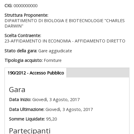
CIG:
0000000000
Struttura Proponente:
DIPARTIMENTO DI BIOLOGIA E BIOTECNOLOGIE "CHARLES
DARWIN"
Scelta Contraente:
23-AFFIDAMENTO IN ECONOMIA - AFFIDAMENTO DIRETTO
Stato della gara:
Gare aggiudicate
Tipologia acquisto:
Forniture
Gare appalti
190/2012 - Accesso Pubblico
(scheda
attiva)
Gara
Data Inizio:
Giovedì, 3 Agosto, 2017
Data Ultimazione:
Giovedì, 3 Agosto, 2017
Somme Liquidate:
95,20
Partecipanti