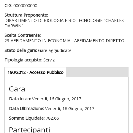
CIG:
0000000000
Struttura Proponente:
DIPARTIMENTO DI BIOLOGIA E BIOTECNOLOGIE "CHARLES
DARWIN"
Scelta Contraente:
23-AFFIDAMENTO IN ECONOMIA - AFFIDAMENTO DIRETTO
Stato della gara:
Gare aggiudicate
Tipologia acquisto:
Servizi
Gare appalti
190/2012 - Accesso Pubblico
(scheda
attiva)
Gara
Data Inizio:
Venerdì, 16 Giugno, 2017
Data Ultimazione:
Venerdì, 16 Giugno, 2017
Somme Liquidate:
782,66
Partecipanti