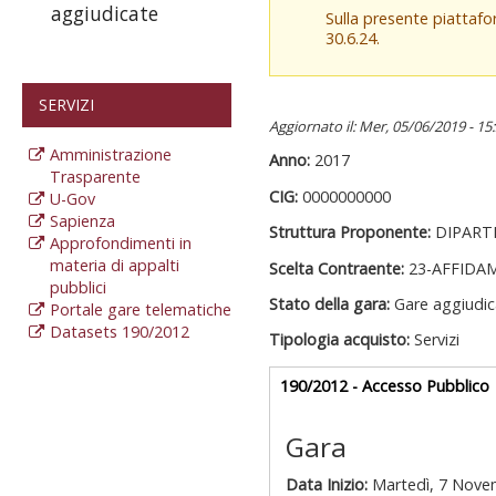
aggiudicate
Sulla presente piattaf
30.6.24.
SERVIZI
Aggiornato il: Mer, 05/06/2019 - 15
Amministrazione
Anno:
2017
Trasparente
CIG:
0000000000
U-Gov
Sapienza
Struttura Proponente:
DIPART
Approfondimenti in
materia di appalti
Scelta Contraente:
23-AFFIDA
pubblici
Stato della gara:
Gare aggiudic
Portale gare telematiche
Datasets 190/2012
Tipologia acquisto:
Servizi
Gare appalti
190/2012 - Accesso Pubblico
a
Gara
Data Inizio:
Martedì, 7 Nove