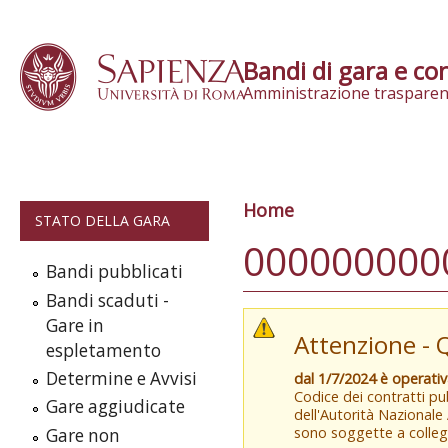
Skip to content
Bandi di gara e con
Amministrazione trasparen
Home
Tu sei qui
STATO DELLA GARA
000000000
Bandi pubblicati
Bandi scaduti -
Gare in
Attenzione - 
espletamento
Determine e Avvisi
dal 1/7/2024 è operati
Codice dei contratti pub
Gare aggiudicate
dell'Autorità Nazionale
sono soggette a colleg
Gare non