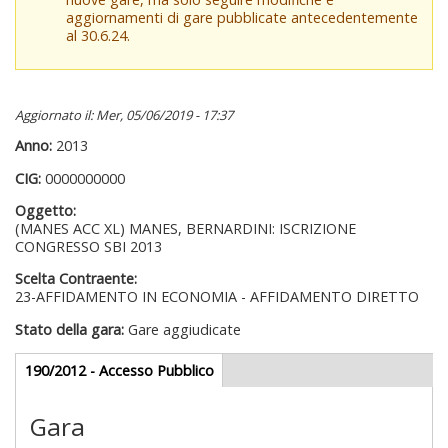
aggiornamenti di gare pubblicate antecedentemente
al 30.6.24.
Aggiornato il: Mer, 05/06/2019 - 17:37
Anno:
2013
CIG:
0000000000
Oggetto:
(MANES ACC XL) MANES, BERNARDINI: ISCRIZIONE
CONGRESSO SBI 2013
Scelta Contraente:
23-AFFIDAMENTO IN ECONOMIA - AFFIDAMENTO DIRETTO
Stato della gara:
Gare aggiudicate
Gare appalti
190/2012 - Accesso Pubblico
(scheda
attiva)
Gara