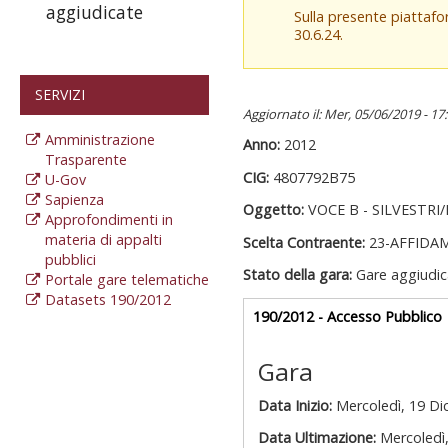
aggiudicate
Sulla presente piattaf
30.6.24.
SERVIZI
Aggiornato il: Mer, 05/06/2019 - 17
Amministrazione
Anno:
2012
Trasparente
CIG:
4807792B75
U-Gov
Sapienza
Oggetto:
VOCE B - SILVESTRI
Approfondimenti in
materia di appalti
Scelta Contraente:
23-AFFIDA
pubblici
Stato della gara:
Gare aggiudic
Portale gare telematiche
Datasets 190/2012
Gare appalti
190/2012 - Accesso Pubblico
a
Gara
Data Inizio:
Mercoledì, 19 D
Data Ultimazione:
Mercoledì