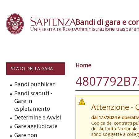
Skip to content
Bandi di gara e con
Amministrazione trasparen
Home
Tu sei qui
STATO DELLA GARA
4807792B75
Bandi pubblicati
Bandi scaduti -
Gare in
Attenzione - 
espletamento
Determine e Avvisi
dal 1/7/2024 è operati
Codice dei contratti pub
Gare aggiudicate
dell'Autorità Nazionale
sono soggette a colleg
Gare non