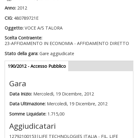
Anno:
2012
CIG:
480789721E
Oggetto:
VOCE A/S TALORA
Scelta Contraente:
23-AFFIDAMENTO IN ECONOMIA - AFFIDAMENTO DIRETTO
Stato della gara:
Gare aggiudicate
Gare appalti
190/2012 - Accesso Pubblico
(scheda
attiva)
Gara
Data Inizio:
Mercoledì, 19 Dicembre, 2012
Data Ultimazione:
Mercoledì, 19 Dicembre, 2012
Somme Liquidate:
1.715,00
Aggiudicatari
12792100153|LIFE TECHNOLOGIES ITALIA - FIL. LIFE