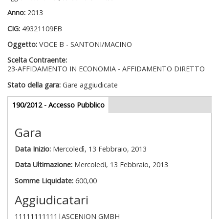
Anno:
2013
CIG:
49321109EB
Oggetto:
VOCE B - SANTONI/MACINO
Scelta Contraente:
23-AFFIDAMENTO IN ECONOMIA - AFFIDAMENTO DIRETTO
Stato della gara:
Gare aggiudicate
Gare appalti
190/2012 - Accesso Pubblico
(scheda
attiva)
Gara
Data Inizio:
Mercoledì, 13 Febbraio, 2013
Data Ultimazione:
Mercoledì, 13 Febbraio, 2013
Somme Liquidate:
600,00
Aggiudicatari
11111111111|ASCENION GMBH